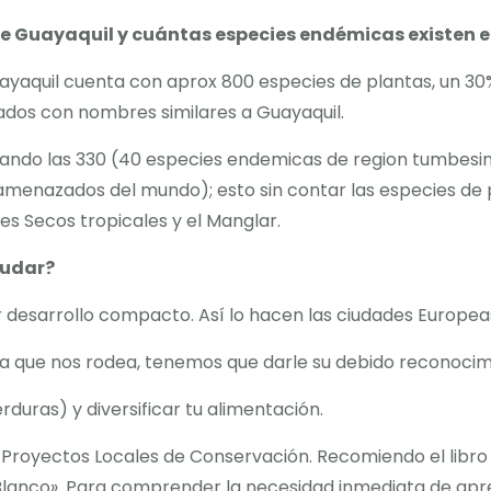
e Guayaquil y cuántas especies endémicas existen en
uayaquil cuenta con aprox 800 especies de plantas, un 3
ados con nombres similares a Guayaquil.
rdeando las 330 (40 especies endemicas de region tumbesi
amenazados del mundo); esto sin contar las especies de p
s Secos tropicales y el Manglar.
udar?
ir desarrollo compacto. Así lo hacen las ciudades Europe
za que nos rodea, tenemos que darle su debido reconoci
duras) y diversificar tu alimentación.
 Proyectos Locales de Conservación. Recomiendo el libr
Blanco». Para comprender la necesidad inmediata de apr