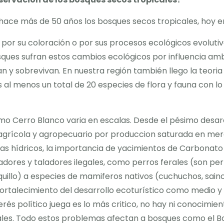
 hace más de 50 años los bosques secos tropicales, hoy en
por su coloración o por sus procesos ecológicos evolutivo
ques sufran estos cambios ecológicos por influencia am
 y sobrevivan. En nuestra región también llego la teoria
al menos un total de 20 especies de flora y fauna con l
o Cerro Blanco varia en escalas. Desde el pésimo desaro
 agrícola y agropecuario por produccion saturada en me
as hídricos, la importancia de yacimientos de Carbonato 
dores y taladores ilegales, como perros ferales (son per
llo) a especies de mamiferos nativos (cuchuchos, sainos)
 fortalecimiento del desarrollo ecoturístico como medio y
erés político juega es lo más critico, no hay ni conocim
gales. Todo estos problemas afectan a bosques como el B