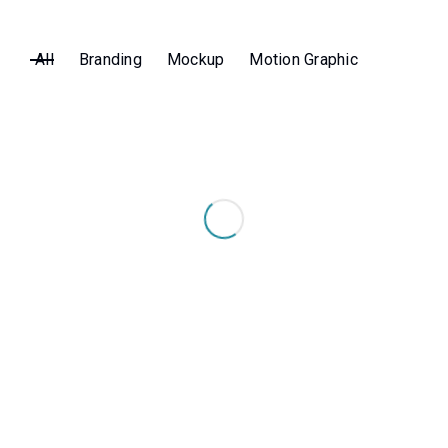
All
Branding
Mockup
Motion Graphic
Jump Rope
MOTION GRAPHIC