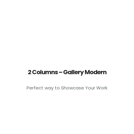
Inicio
Nosotros
Servicios
0
Agroacademy
2 Columns – Gallery Modern
Productos
Perfect way to Showcase Your Work
Eventos
Contáctanos