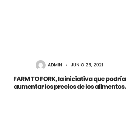
Inicio
Nosotros
Servicios
0
ADMIN
JUNIO 26, 2021
Agroacademy
FARM TO FORK, la iniciativa que podría
aumentar los precios de los alimentos.
Productos
Eventos
Contáctanos